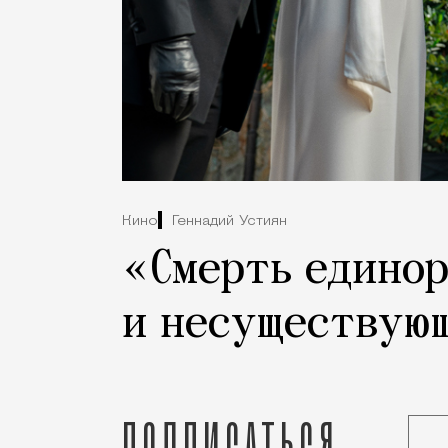
Кино
Геннадий Устиян
«Смерть единор
и несуществую
Подписаться