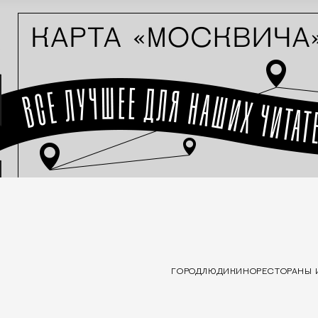
ГОРОД
ЛЮДИ
КИНО
РЕСТОРАНЫ 