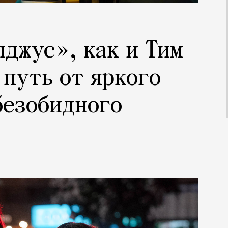
джус», как и Тим
 путь от яркого
безобидного