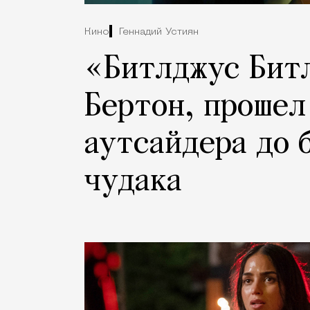
Кино
Геннадий Устиян
«Битлджус Битл
Бертон, прошел
аутсайдера до 
чудака