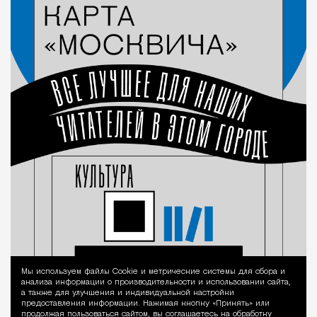
Мы используем файлы Сookie и метрические системы для сбора и
Уведомление 
анализа информации о производительности и использовании сайта,
а также для улучшения и индивидуальной настройки
предоставления информации. Нажимая кнопку «Принять» или
продолжая пользоваться сайтом, вы соглашаетесь на обработку