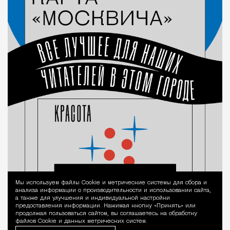
Мы используем файлы Сookie и метрические системы для сбора и
Уведомление 
анализа информации о производительности и использовании сайта,
а также для улучшения и индивидуальной настройки
предоставления информации. Нажимая кнопку «Принять» или
продолжая пользоваться сайтом, вы соглашаетесь на обработку
файлов Cookie и данных метрических систем.