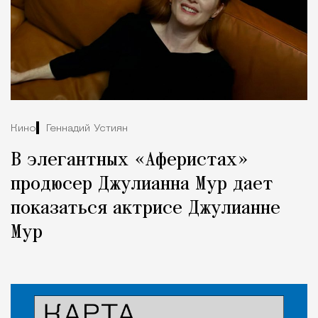
Кино
Геннадий Устиян
В элегантных «Аферистах»
продюсер Джулианна Мур дает
показаться актрисе Джулианне
Мур