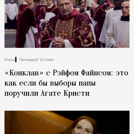
Кино
Геннадий Устиян
«Конклав» с Рэйфом Файнсом: это
как если бы выборы папы
поручили Агате Кристи