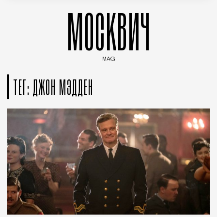
МОСКВИЧ
MAG
Введите ключевые слова для поиска статей
ТЕГ: ДЖОН МЭДДЕН