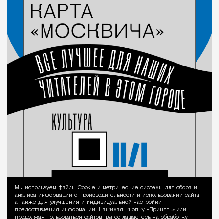
Мы используем файлы Сookie и метрические системы для сбора и
Уведомление 
анализа информации о производительности и использовании сайта,
а также для улучшения и индивидуальной настройки
предоставления информации. Нажимая кнопку «Принять» или
продолжая пользоваться сайтом, вы соглашаетесь на обработку