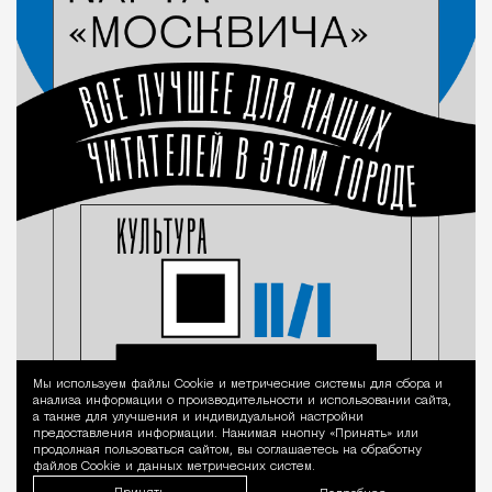
Мы используем файлы Сookie и метрические системы для сбора и
Уведомление 
анализа информации о производительности и использовании сайта,
а также для улучшения и индивидуальной настройки
предоставления информации. Нажимая кнопку «Принять» или
продолжая пользоваться сайтом, вы соглашаетесь на обработку
файлов Cookie и данных метрических систем.