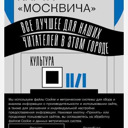
Мы используем файлы Сookie и метрические системы для сбора и
Уведомление 
анализа информации о производительности и использовании сайта,
а также для улучшения и индивидуальной настройки
предоставления информации. Нажимая кнопку «Принять» или
продолжая пользоваться сайтом, вы соглашаетесь на обработку
файлов Cookie и данных метрических систем.