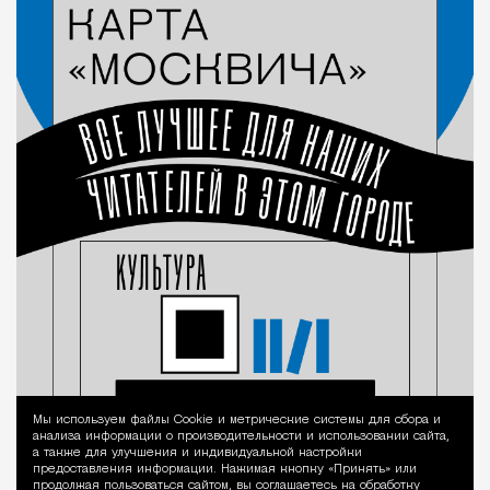
Мы используем файлы Сookie и метрические системы для сбора и
Уведомление 
анализа информации о производительности и использовании сайта,
а также для улучшения и индивидуальной настройки
предоставления информации. Нажимая кнопку «Принять» или
продолжая пользоваться сайтом, вы соглашаетесь на обработку