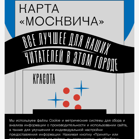
Мы используем файлы Сookie и метрические системы для сбора и
Уведомление 
анализа информации о производительности и использовании сайта,
а также для улучшения и индивидуальной настройки
предоставления информации. Нажимая кнопку «Принять» или