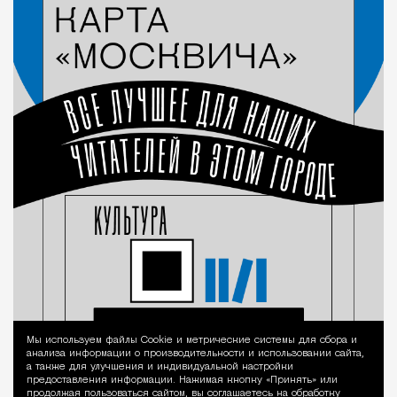
Мы используем файлы Сookie и метрические системы для сбора и
Уведомление 
анализа информации о производительности и использовании сайта,
а также для улучшения и индивидуальной настройки
предоставления информации. Нажимая кнопку «Принять» или
продолжая пользоваться сайтом, вы соглашаетесь на обработку