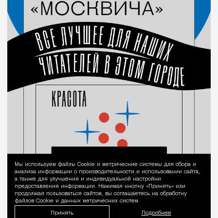
Мы используем файлы Сookie и метрические системы для сбора и
Уведомление 
анализа информации о производительности и использовании сайта,
а также для улучшения и индивидуальной настройки
предоставления информации. Нажимая кнопку «Принять» или
продолжая пользоваться сайтом, вы соглашаетесь на обработку
файлов Cookie и данных метрических систем.
Принять
Подробнее