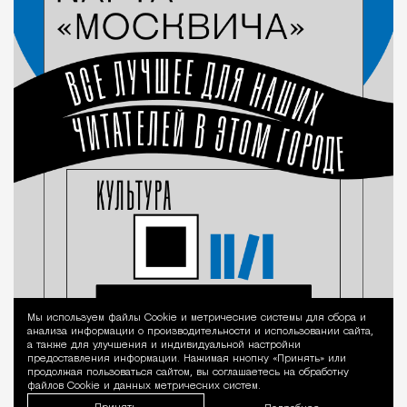
Мы используем файлы Сookie и метрические системы для сбора и
Уведомление 
анализа информации о производительности и использовании сайта,
а также для улучшения и индивидуальной настройки
предоставления информации. Нажимая кнопку «Принять» или
продолжая пользоваться сайтом, вы соглашаетесь на обработку
файлов Cookie и данных метрических систем.