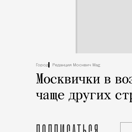
Город
Редакция Москвич Mag
Москвички в во
чаще других ст
Подписаться