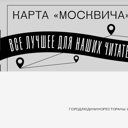
ГОРОД
ЛЮДИ
КИНО
РЕСТОРАНЫ 