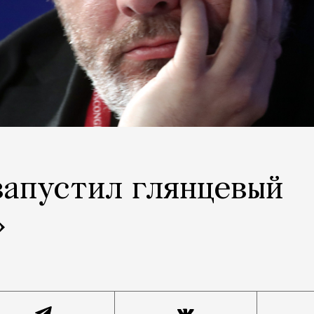
запустил глянцевый
»