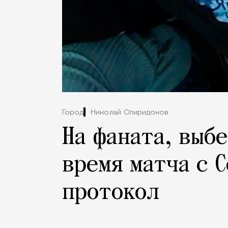
Город
Николай Спиридонов
На фаната, выб
время матча с 
протокол