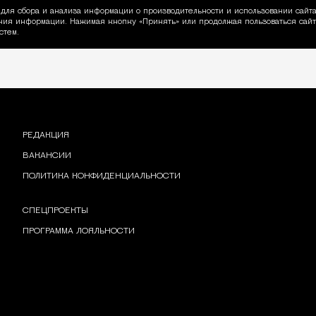
для сбора и анализа информации о производительности и использовании сайта
ия информации. Нажимая кнопку «Принять» или продолжая пользоваться сайто
пользовании Cookie
стем.
РЕДАКЦИЯ
ВАКАНСИИ
ПОЛИТИКА КОНФИДЕНЦИАЛЬНОСТИ
СПЕЦПРОЕКТЫ
ПРОГРАММА ЛОЯЛЬНОСТИ