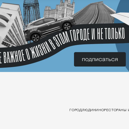
ГОРОД
ЛЮДИ
КИНО
РЕСТОРАНЫ 