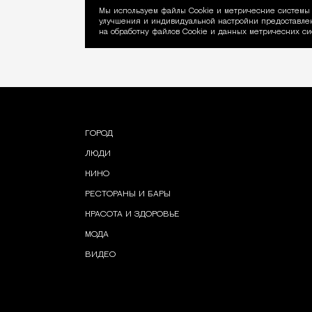
Мы используем файлы Сookie и метрические системы 
улучшения и индивидуальной настройки предоставлен
Уведомление об ис
на обработку файлов Cookie и данных метрических си
ГОРОД
ЛЮДИ
КИНО
РЕСТОРАНЫ И БАРЫ
КРАСОТА И ЗДОРОВЬЕ
МОДА
ВИДЕО