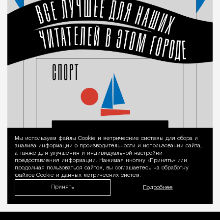
Мы используем файлы Сookie и метрические системы для сбора и
Уведомление 
анализа информации о производительности и использовании сайта,
а также для улучшения и индивидуальной настройки
предоставления информации. Нажимая кнопку «Принять» или
продолжая пользоваться сайтом, вы соглашаетесь на обработку
файлов Cookie и данных метрических систем.
Принять
Подробнее