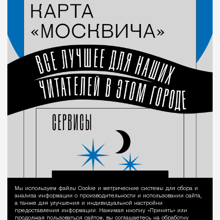
Мы используем файлы Сookie и метрические системы для сбора и
Уведомление 
анализа информации о производительности и использовании сайта,
а также для улучшения и индивидуальной настройки
предоставления информации. Нажимая кнопку «Принять» или
продолжая пользоваться сайтом, вы соглашаетесь на обработку