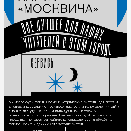
Мы используем файлы Сookie и метрические системы для сбора и
Уведомление 
анализа информации о производительности и использовании сайта,
а также для улучшения и индивидуальной настройки
предоставления информации. Нажимая кнопку «Принять» или
продолжая пользоваться сайтом, вы соглашаетесь на обработку
файлов Cookie и данных метрических систем.