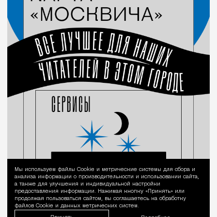
Мы используем файлы Сookie и метрические системы для сбора и
Уведомление 
анализа информации о производительности и использовании сайта,
а также для улучшения и индивидуальной настройки
предоставления информации. Нажимая кнопку «Принять» или
продолжая пользоваться сайтом, вы соглашаетесь на обработку
файлов Cookie и данных метрических систем.