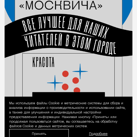
Мы используем файлы Сookie и метрические системы для сбора и
Уведомление 
анализа информации о производительности и использовании сайта,
а также для улучшения и индивидуальной настройки
предоставления информации. Нажимая кнопку «Принять» или
продолжая пользоваться сайтом, вы соглашаетесь на обработку
файлов Cookie и данных метрических систем.
Принять
Подробнее