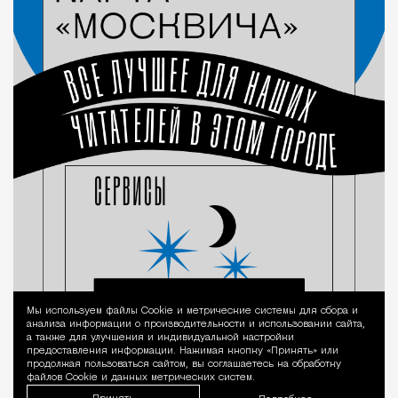
Мы используем файлы Сookie и метрические системы для сбора и
Уведомление 
анализа информации о производительности и использовании сайта,
а также для улучшения и индивидуальной настройки
предоставления информации. Нажимая кнопку «Принять» или
продолжая пользоваться сайтом, вы соглашаетесь на обработку
файлов Cookie и данных метрических систем.