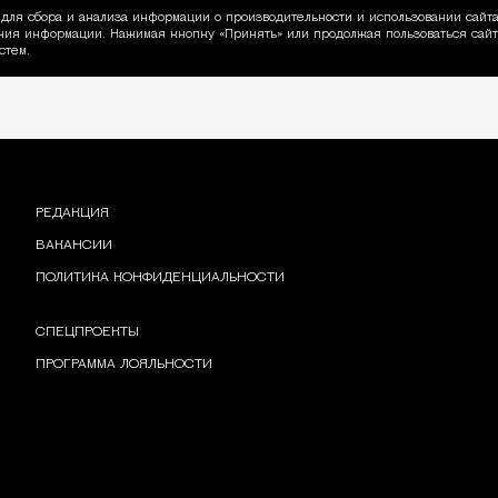
для сбора и анализа информации о производительности и использовании сайта
ия информации. Нажимая кнопку «Принять» или продолжая пользоваться сайто
пользовании Cookie
стем.
РЕДАКЦИЯ
ВАКАНСИИ
ПОЛИТИКА КОНФИДЕНЦИАЛЬНОСТИ
СПЕЦПРОЕКТЫ
ПРОГРАММА ЛОЯЛЬНОСТИ