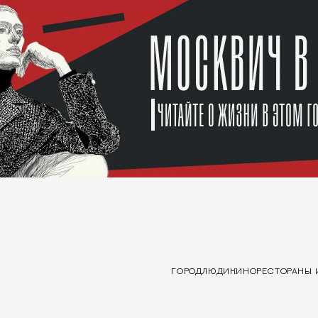
ГОРОД
ЛЮДИ
КИНО
РЕСТОРАНЫ 