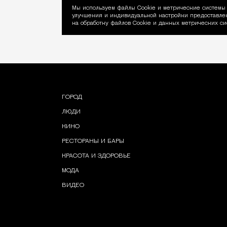
Мы используем файлы Сookie и метрические системы 
улучшения и индивидуальной настройки предоставлен
Уведомление об ис
на обработку файлов Cookie и данных метрических си
ГОРОД
ЛЮДИ
КИНО
РЕСТОРАНЫ И БАРЫ
КРАСОТА И ЗДОРОВЬЕ
МОДА
ВИДЕО