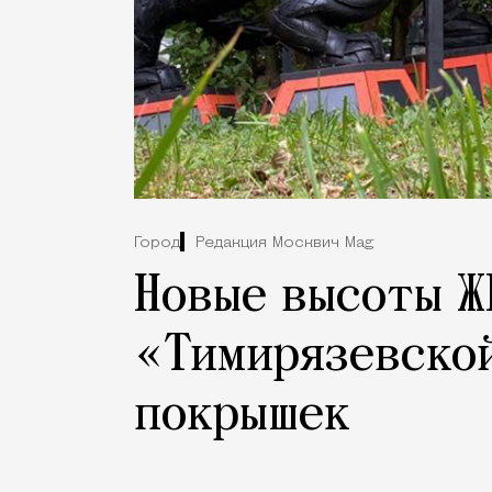
Город
Редакция Москвич Mag
Новые высоты Ж
«Тимирязевской
покрышек