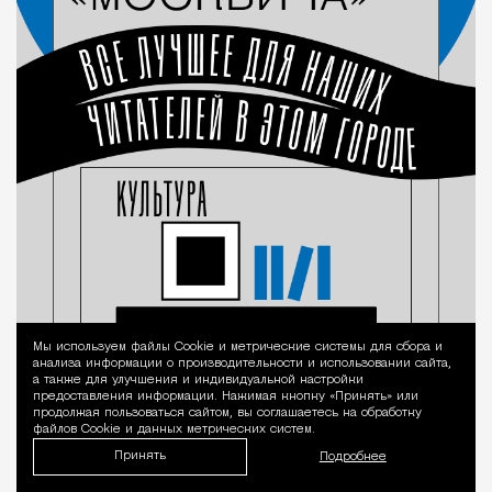
Мы используем файлы Сookie и метрические системы для сбора и
Уведомление 
анализа информации о производительности и использовании сайта,
а также для улучшения и индивидуальной настройки
предоставления информации. Нажимая кнопку «Принять» или
продолжая пользоваться сайтом, вы соглашаетесь на обработку
файлов Cookie и данных метрических систем.
Принять
Подробнее