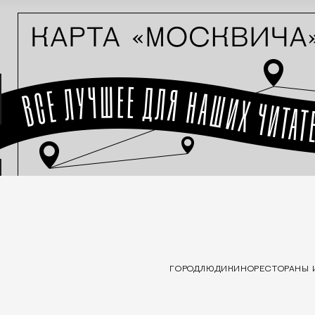
ГОРОД
ЛЮДИ
КИНО
РЕСТОРАНЫ 