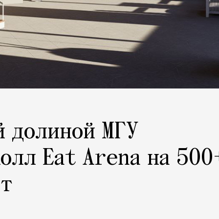
й долиной МГУ
олл Eat Arena на 500
ст