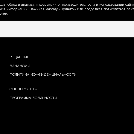
для сбора и анализа информации о производительности и использовании сайта
ия информации. Нажимая кнопку «Принять» или продолжая пользоваться сайто
пользовании Cookie
стем.
РЕДАКЦИЯ
ВАКАНСИИ
ПОЛИТИКА КОНФИДЕНЦИАЛЬНОСТИ
СПЕЦПРОЕКТЫ
ПРОГРАММА ЛОЯЛЬНОСТИ