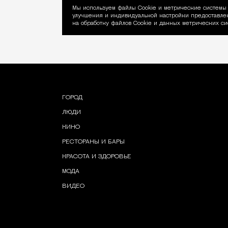
Мы используем файлы Сookie и метрические системы 
улучшения и индивидуальной настройки предоставлен
Уведомление об ис
на обработку файлов Cookie и данных метрических си
ГОРОД
ЛЮДИ
КИНО
РЕСТОРАНЫ И БАРЫ
КРАСОТА И ЗДОРОВЬЕ
МОДА
ВИДЕО