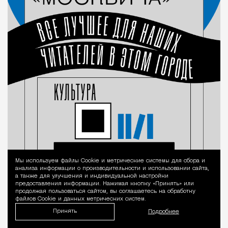
Мы используем файлы Сookie и метрические системы для сбора и
Уведомление 
анализа информации о производительности и использовании сайта,
а также для улучшения и индивидуальной настройки
предоставления информации. Нажимая кнопку «Принять» или
продолжая пользоваться сайтом, вы соглашаетесь на обработку
файлов Cookie и данных метрических систем.
Принять
Подробнее