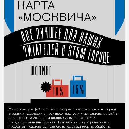
Мы используем файлы Сookie и метрические системы для сбора и
Уведомление 
анализа информации о производительности и использовании сайта,
а также для улучшения и индивидуальной настройки
предоставления информации. Нажимая кнопку «Принять» или
продолжая пользоваться сайтом, вы соглашаетесь на обработку