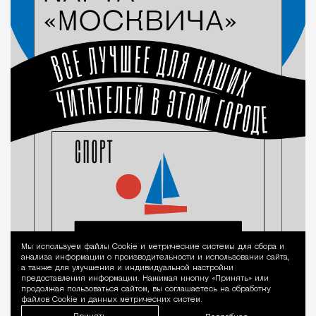
Мы используем файлы Сookie и метрические системы для сбора и
Уведомление 
анализа информации о производительности и использовании сайта,
а также для улучшения и индивидуальной настройки
предоставления информации. Нажимая кнопку «Принять» или
продолжая пользоваться сайтом, вы соглашаетесь на обработку
файлов Cookie и данных метрических систем.