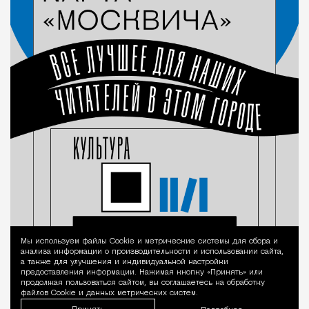
Мы используем файлы Сookie и метрические системы для сбора и
Уведомление 
анализа информации о производительности и использовании сайта,
а также для улучшения и индивидуальной настройки
предоставления информации. Нажимая кнопку «Принять» или
продолжая пользоваться сайтом, вы соглашаетесь на обработку
файлов Cookie и данных метрических систем.