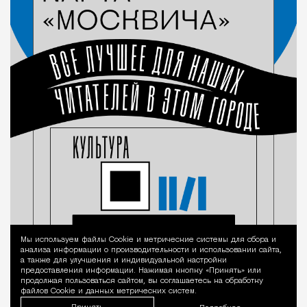
Мы используем файлы Сookie и метрические системы для сбора и
Уведомление 
анализа информации о производительности и использовании сайта,
а также для улучшения и индивидуальной настройки
предоставления информации. Нажимая кнопку «Принять» или
продолжая пользоваться сайтом, вы соглашаетесь на обработку
файлов Cookie и данных метрических систем.