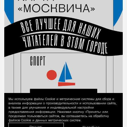
Мы используем файлы Сookie и метрические системы для сбора и
Уведомление 
анализа информации о производительности и использовании сайта,
а также для улучшения и индивидуальной настройки
предоставления информации. Нажимая кнопку «Принять» или
продолжая пользоваться сайтом, вы соглашаетесь на обработку
файлов Cookie и данных метрических систем.