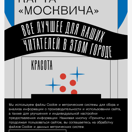
Мы используем файлы Сookie и метрические системы для сбора и
Уведомление 
анализа информации о производительности и использовании сайта,
а также для улучшения и индивидуальной настройки
предоставления информации. Нажимая кнопку «Принять» или
продолжая пользоваться сайтом, вы соглашаетесь на обработку
файлов Cookie и данных метрических систем.