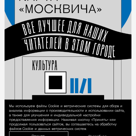
Мы используем файлы Сookie и метрические системы для сбора и
Уведомление 
анализа информации о производительности и использовании сайта,
а также для улучшения и индивидуальной настройки
предоставления информации. Нажимая кнопку «Принять» или
продолжая пользоваться сайтом, вы соглашаетесь на обработку
файлов Cookie и данных метрических систем.