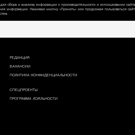
для сбора и анализа информации о производительности и использовании сайта
ия информации. Нажимая кнопку «Принять» или продолжая пользоваться сайто
пользовании Cookie
стем.
РЕДАКЦИЯ
ВАКАНСИИ
ПОЛИТИКА КОНФИДЕНЦИАЛЬНОСТИ
СПЕЦПРОЕКТЫ
ПРОГРАММА ЛОЯЛЬНОСТИ