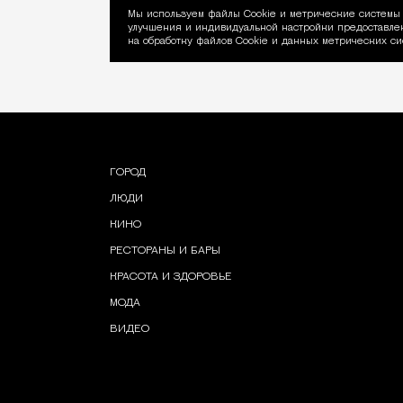
Мы используем файлы Сookie и метрические системы 
улучшения и индивидуальной настройки предоставлен
Уведомление об ис
на обработку файлов Cookie и данных метрических си
ГОРОД
ЛЮДИ
КИНО
РЕСТОРАНЫ И БАРЫ
КРАСОТА И ЗДОРОВЬЕ
МОДА
ВИДЕО