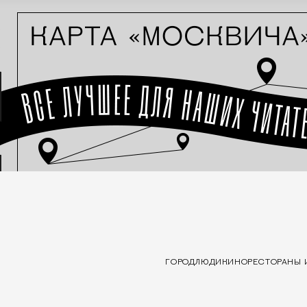
ГОРОД
ЛЮДИ
КИНО
РЕСТОРАНЫ 