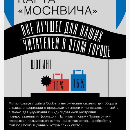
Мы используем файлы Сookie и метрические системы для сбора и
Уведомление 
анализа информации о производительности и использовании сайта,
а также для улучшения и индивидуальной настройки
предоставления информации. Нажимая кнопку «Принять» или
продолжая пользоваться сайтом, вы соглашаетесь на обработку
файлов Cookie и данных метрических систем.