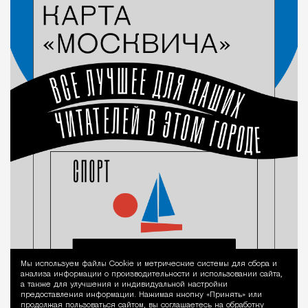
Мы используем файлы Сookie и метрические системы для сбора и
Уведомление 
анализа информации о производительности и использовании сайта,
а также для улучшения и индивидуальной настройки
предоставления информации. Нажимая кнопку «Принять» или
продолжая пользоваться сайтом, вы соглашаетесь на обработку