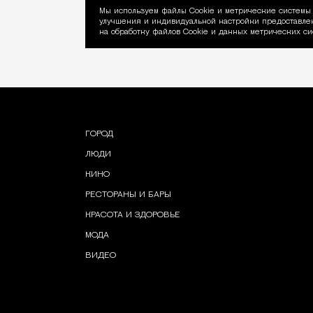
Мы используем файлы Сookie и метрические системы 
улучшения и индивидуальной настройки предоставлен
Уведомление об ис
на обработку файлов Cookie и данных метрических си
ГОРОД
ЛЮДИ
КИНО
РЕСТОРАНЫ И БАРЫ
КРАСОТА И ЗДОРОВЬЕ
МОДА
ВИДЕО