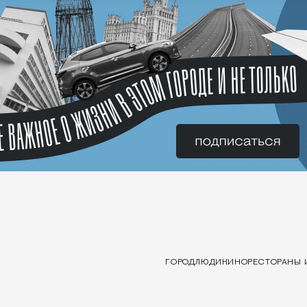
ГОРОД
ЛЮДИ
КИНО
РЕСТОРАНЫ 