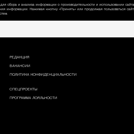
для сбора и анализа информации о производительности и использовании сайта
ия информации. Нажимая кнопку «Принять» или продолжая пользоваться сайто
пользовании Cookie
стем.
РЕДАКЦИЯ
ВАКАНСИИ
ПОЛИТИКА КОНФИДЕНЦИАЛЬНОСТИ
СПЕЦПРОЕКТЫ
ПРОГРАММА ЛОЯЛЬНОСТИ