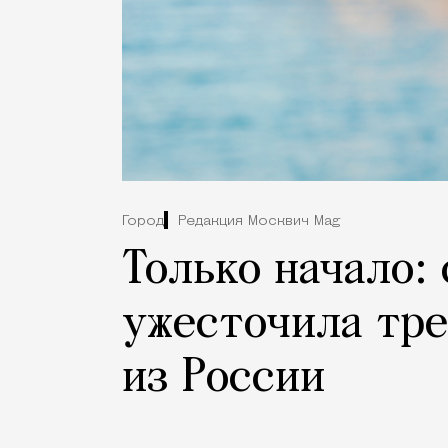
Город
Редакция Москвич Mag
Только начало:
ужесточила тре
из России