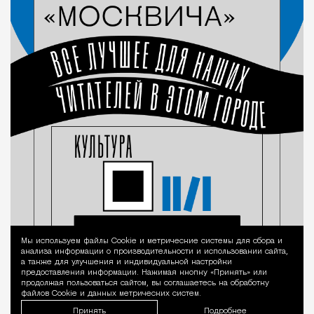
Мы используем файлы Сookie и метрические системы для сбора и
Уведомление 
анализа информации о производительности и использовании сайта,
а также для улучшения и индивидуальной настройки
предоставления информации. Нажимая кнопку «Принять» или
продолжая пользоваться сайтом, вы соглашаетесь на обработку
файлов Cookie и данных метрических систем.
Принять
Подробнее