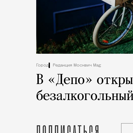
Город
Редакция Москвич Mag
В «Депо» откры
безалкогольный
Подписаться