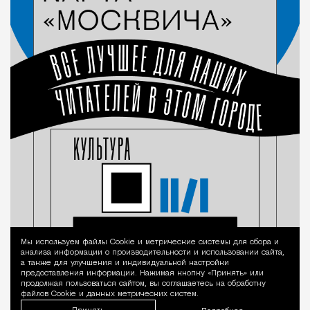
Мы используем файлы Сookie и метрические системы для сбора и
Уведомление 
анализа информации о производительности и использовании сайта,
а также для улучшения и индивидуальной настройки
предоставления информации. Нажимая кнопку «Принять» или
продолжая пользоваться сайтом, вы соглашаетесь на обработку
файлов Cookie и данных метрических систем.