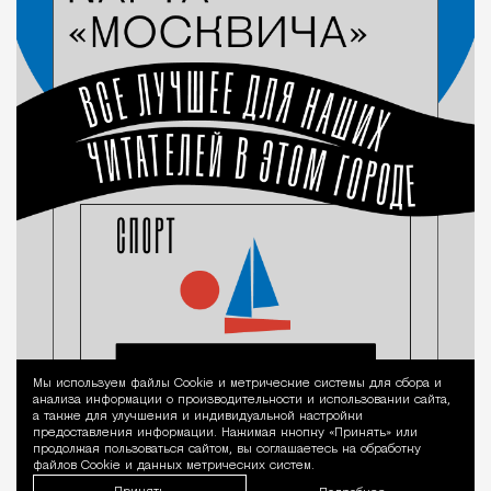
Мы используем файлы Сookie и метрические системы для сбора и
Уведомление 
анализа информации о производительности и использовании сайта,
а также для улучшения и индивидуальной настройки
предоставления информации. Нажимая кнопку «Принять» или
продолжая пользоваться сайтом, вы соглашаетесь на обработку
файлов Cookie и данных метрических систем.