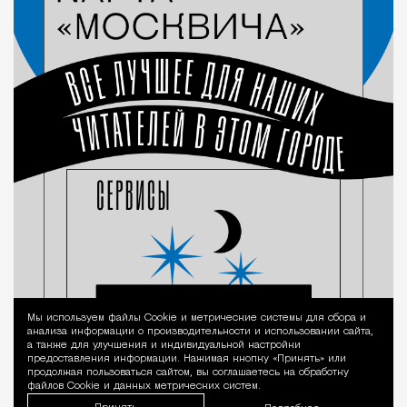
Мы используем файлы Сookie и метрические системы для сбора и
Уведомление 
анализа информации о производительности и использовании сайта,
а также для улучшения и индивидуальной настройки
предоставления информации. Нажимая кнопку «Принять» или
продолжая пользоваться сайтом, вы соглашаетесь на обработку
файлов Cookie и данных метрических систем.