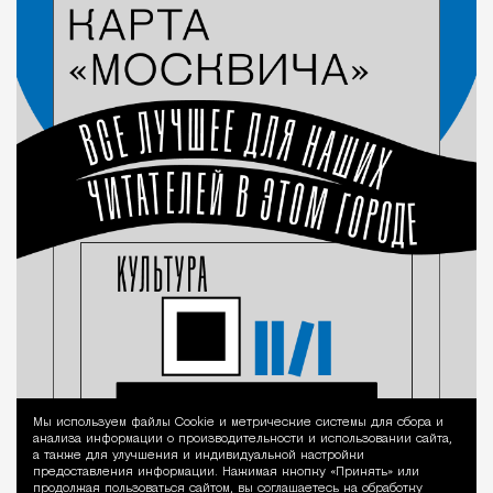
Мы используем файлы Сookie и метрические системы для сбора и
Уведомление 
анализа информации о производительности и использовании сайта,
а также для улучшения и индивидуальной настройки
предоставления информации. Нажимая кнопку «Принять» или
продолжая пользоваться сайтом, вы соглашаетесь на обработку