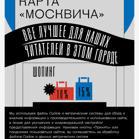
Мы используем файлы Сookie и метрические системы для сбора и
Уведомление 
анализа информации о производительности и использовании сайта,
а также для улучшения и индивидуальной настройки
предоставления информации. Нажимая кнопку «Принять» или
продолжая пользоваться сайтом, вы соглашаетесь на обработку
файлов Cookie и данных метрических систем.