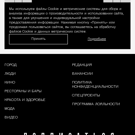
Мы используем файлы Сookie и метрические системы для сбора и
Уведомление 
анализа информации о производительности и использовании сайта,
а также для улучшения и индивидуальной настройки
предоставления информации. Нажимая кнопку «Принять» или
продолжая пользоваться сайтом, вы соглашаетесь на обработку
файлов Cookie и данных метрических систем.
Принять
Подробнее
ГОРОД
РЕДАКЦИЯ
ЛЮДИ
ВАКАНСИИ
КИНО
ПОЛИТИКА
КОНФИДЕНЦИАЛЬНОСТИ
РЕСТОРАНЫ И БАРЫ
СПЕЦПРОЕКТЫ
КРАСОТА И ЗДОРОВЬЕ
ПРОГРАММА ЛОЯЛЬНОСТИ
МОДА
ВИДЕО