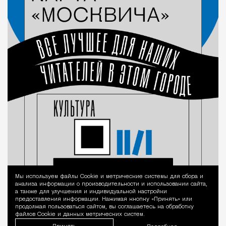
Мы используем файлы Сookie и метрические системы для сбора и
Уведомление 
анализа информации о производительности и использовании сайта,
а также для улучшения и индивидуальной настройки
предоставления информации. Нажимая кнопку «Принять» или
продолжая пользоваться сайтом, вы соглашаетесь на обработку
файлов Cookie и данных метрических систем.