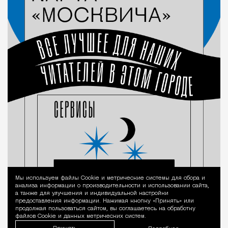
Мы используем файлы Сookie и метрические системы для сбора и
Уведомление 
анализа информации о производительности и использовании сайта,
а также для улучшения и индивидуальной настройки
предоставления информации. Нажимая кнопку «Принять» или
продолжая пользоваться сайтом, вы соглашаетесь на обработку
файлов Cookie и данных метрических систем.