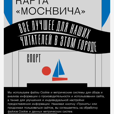
Мы используем файлы Сookie и метрические системы для сбора и
Уведомление 
анализа информации о производительности и использовании сайта,
а также для улучшения и индивидуальной настройки
предоставления информации. Нажимая кнопку «Принять» или
продолжая пользоваться сайтом, вы соглашаетесь на обработку
файлов Cookie и данных метрических систем.