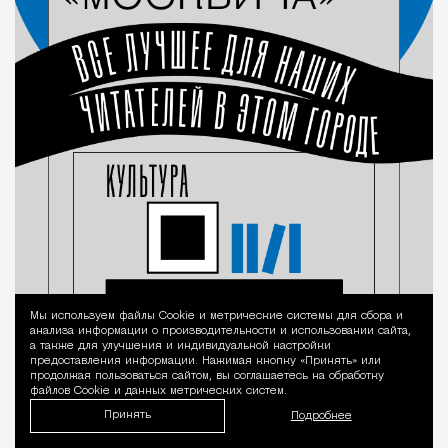
Мы используем файлы Сookie и метрические системы для сбора и
Уведомление 
анализа информации о производительности и использовании сайта,
а также для улучшения и индивидуальной настройки
предоставления информации. Нажимая кнопку «Принять» или
продолжая пользоваться сайтом, вы соглашаетесь на обработку
файлов Cookie и данных метрических систем.
Принять
Подробнее