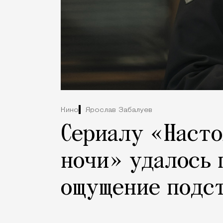
Кино
Ярослав Забалуев
Сериалу «Насто
ночи» удалось 
ощущение подс