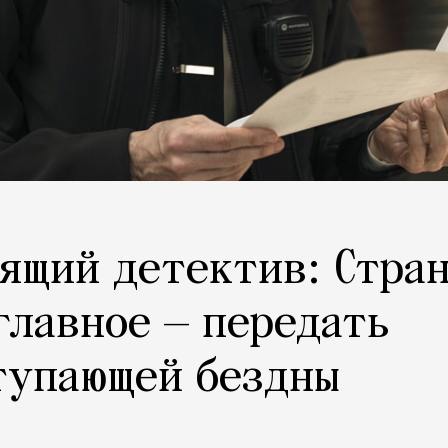
ящий детектив: Стра
главное — передать
тупающей бездны