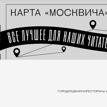
ГОРОД
ЛЮДИ
КИНО
РЕСТОРАНЫ 