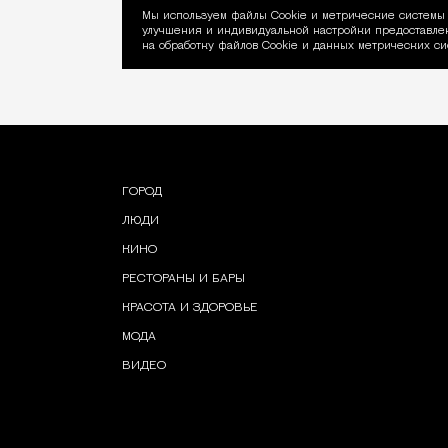
Мы используем файлы Сookie и метрические системы 
улучшения и индивидуальной настройки предоставлен
Уведомление об ис
на обработку файлов Cookie и данных метрических си
ГОРОД
ЛЮДИ
КИНО
РЕСТОРАНЫ И БАРЫ
КРАСОТА И ЗДОРОВЬЕ
МОДА
ВИДЕО