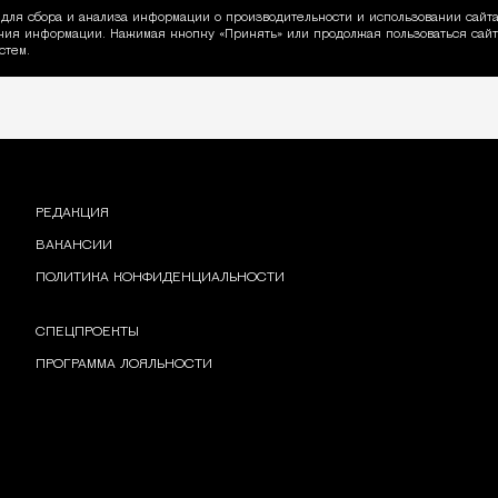
для сбора и анализа информации о производительности и использовании сайта
ия информации. Нажимая кнопку «Принять» или продолжая пользоваться сайто
пользовании Cookie
стем.
РЕДАКЦИЯ
ВАКАНСИИ
ПОЛИТИКА КОНФИДЕНЦИАЛЬНОСТИ
СПЕЦПРОЕКТЫ
ПРОГРАММА ЛОЯЛЬНОСТИ