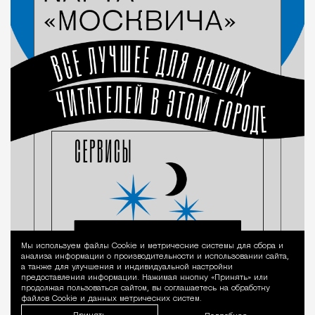
Мы используем файлы Сookie и метрические системы для сбора и
Уведомление 
анализа информации о производительности и использовании сайта,
а также для улучшения и индивидуальной настройки
предоставления информации. Нажимая кнопку «Принять» или
продолжая пользоваться сайтом, вы соглашаетесь на обработку
файлов Cookie и данных метрических систем.