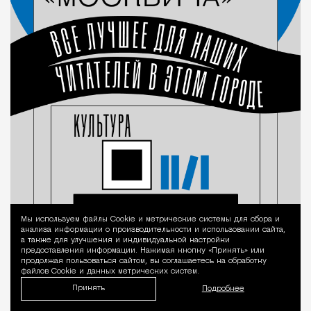
Мы используем файлы Сookie и метрические системы для сбора и
Уведомление 
анализа информации о производительности и использовании сайта,
а также для улучшения и индивидуальной настройки
предоставления информации. Нажимая кнопку «Принять» или
продолжая пользоваться сайтом, вы соглашаетесь на обработку
файлов Cookie и данных метрических систем.
Принять
Подробнее